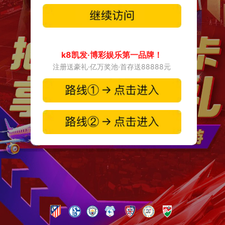
k8凯发·博彩娱乐第一品牌！
注册送豪礼·亿万奖池·首存送88888元